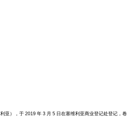
 18（塞维利亚），于 2019 年 3 月 5 日在塞维利亚商业登记处登记，卷