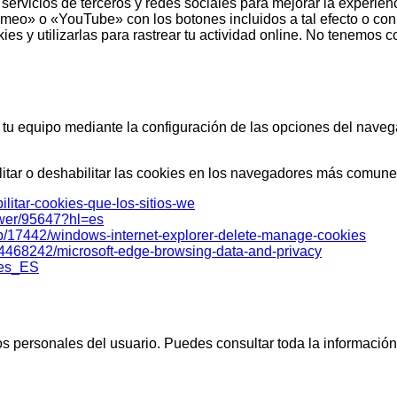
servicios de terceros y redes sociales para mejorar la experien
eo» o «YouTube» con los botones incluidos a tal efecto o con 
es y utilizarlas para rastrear tu actividad online. No tenemos c
 tu equipo mediante la configuración de las opciones del navega
litar o deshabilitar las cookies en los navegadores más comune
bilitar-cookies-que-los-sitios-we
swer/95647?hl=es
elp/17442/windows-internet-explorer-delete-manage-cookies
p/4468242/microsoft-edge-browsing-data-and-privacy
=es_ES
s personales del usuario. Puedes consultar toda la información 