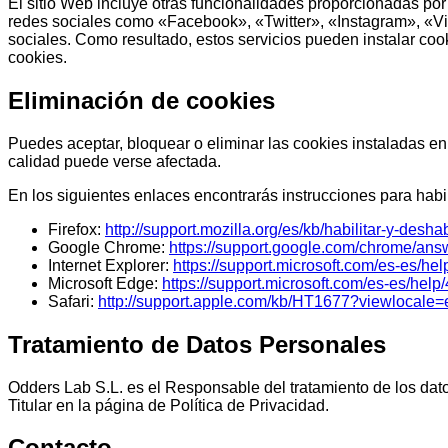
El sitio Web incluye otras funcionalidades proporcionadas por 
redes sociales como «Facebook», «Twitter», «Instagram», «Vim
sociales. Como resultado, estos servicios pueden instalar cooki
cookies.
Eliminación de cookies
Puedes aceptar, bloquear o eliminar las cookies instaladas en
calidad puede verse afectada.
En los siguientes enlaces encontrarás instrucciones para habi
Firefox:
http://support.mozilla.org/es/kb/habilitar-y-desha
Google Chrome:
https://support.google.com/chrome/an
Internet Explorer:
https://support.microsoft.com/es-es/h
Microsoft Edge:
https://support.microsoft.com/es-es/hel
Safari:
http://support.apple.com/kb/HT1677?viewlocale
Tratamiento de Datos Personales
Odders Lab S.L. es el Responsable del tratamiento de los dato
Titular en la página de Política de Privacidad.
Contacto